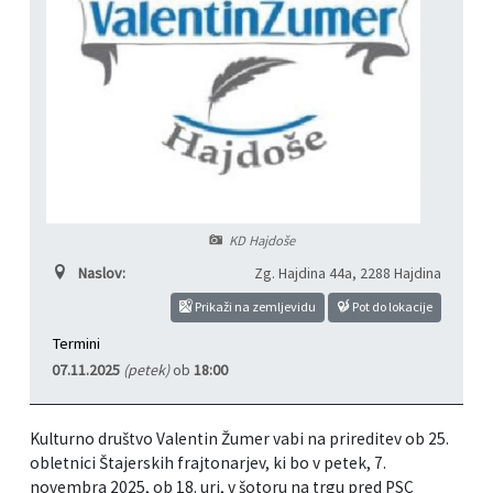
Informacije javnega značaja
Javni razpisi, natečaji, namere...
Vizitka občine
Projekti in investicije
Občinski časopis Hajdinčan
Priznanja občine
KD Hajdoše
Lokalne volitve
Naslov:
Zg. Hajdina 44a
,
2288 Hajdina
Napovedniki SIP TV
Prikaži na zemljevidu
Pot do lokacije
Termini
07.11.2025
(petek)
ob
18:00
Kulturno društvo Valentin Žumer vabi na prireditev ob 25.
obletnici Štajerskih frajtonarjev, ki bo v petek, 7.
novembra 2025, ob 18. uri, v šotoru na trgu pred PSC