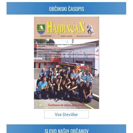
OBČINSKI ČASOPIS
Vse številke
SLOVO NAŠIH OBČANOV