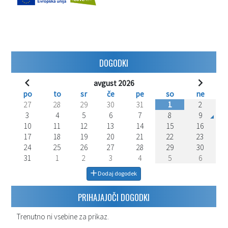
DOGODKI
avgust 2026
po
to
sr
če
pe
so
ne
27
28
29
30
31
1
2
3
4
5
6
7
8
9
10
11
12
13
14
15
16
17
18
19
20
21
22
23
24
25
26
27
28
29
30
31
1
2
3
4
5
6
Dodaj dogodek
PRIHAJAJOČI DOGODKI
Trenutno ni vsebine za prikaz.