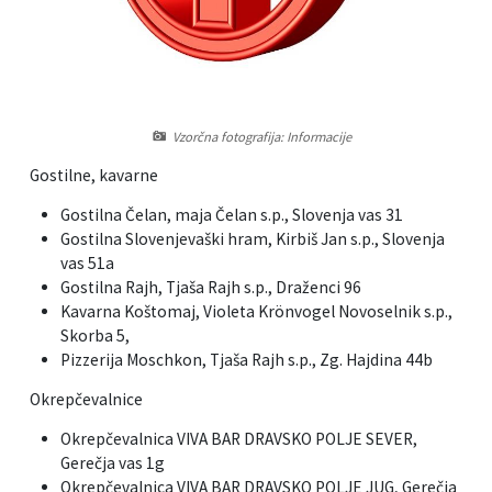
Informacije javnega značaja
Javni razpisi, natečaji, namere...
Vizitka občine
Projekti in investicije
Vzorčna fotografija: Informacije
Občinski časopis Hajdinčan
Gostilne, kavarne
Priznanja občine
Gostilna Čelan, maja Čelan s.p., Slovenja vas 31
Gostilna Slovenjevaški hram, Kirbiš Jan s.p., Slovenja
Lokalne volitve
vas 51a
Gostilna Rajh, Tjaša Rajh s.p., Draženci 96
Napovedniki SIP TV
Kavarna Koštomaj, Violeta Krönvogel Novoselnik s.p.,
Skorba 5,
Pizzerija Moschkon, Tjaša Rajh s.p., Zg. Hajdina 44b
Okrepčevalnice
Okrepčevalnica VIVA BAR DRAVSKO POLJE SEVER,
Gerečja vas 1g
Okrepčevalnica VIVA BAR DRAVSKO POLJE JUG, Gerečja