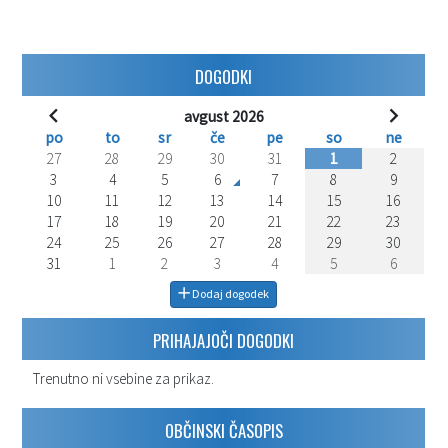
DOGODKI
avgust 2026
po
to
sr
če
pe
so
ne
27
28
29
30
31
1
2
3
4
5
6
7
8
9
10
11
12
13
14
15
16
17
18
19
20
21
22
23
24
25
26
27
28
29
30
31
1
2
3
4
5
6
Dodaj dogodek
PRIHAJAJOČI DOGODKI
Trenutno ni vsebine za prikaz.
OBČINSKI ČASOPIS