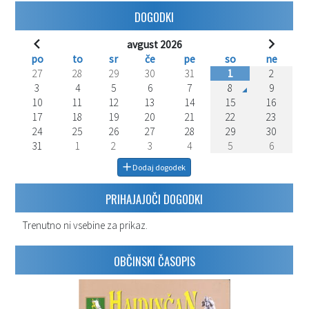
DOGODKI
avgust 2026
po
to
sr
če
pe
so
ne
27
28
29
30
31
1
2
3
4
5
6
7
8
9
10
11
12
13
14
15
16
17
18
19
20
21
22
23
24
25
26
27
28
29
30
31
1
2
3
4
5
6
Dodaj dogodek
PRIHAJAJOČI DOGODKI
Trenutno ni vsebine za prikaz.
OBČINSKI ČASOPIS