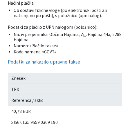
Načini plačila:
Ob dostavi fizične vloge (po elektronski pošti ali
natisnjeno po pošti), s položnico (upn nalog).
Podatki za plačilo z UPN nalogom (položnico):
Naziv prejemnika: Občina Hajdina, Zg. Hajdina 44a, 2288
Hajdina
Namen: »Plačilo takse«
Koda namena: »GOVT«
Podatki za nakazilo upravne takse
Znesek
TRR
Referenca / sklic
40,78 EUR
SI56 0135 9559 0309 190