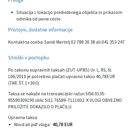
Priloge
Informacije javnega značaja
Javni razpisi, natečaji, namere...
Situacija z lokacijo predvidenega objekta in prikazom
odmika od javne ceste
Vizitka občine
Projekti in investicije
Pristojni, dodatne informacije
Občinski časopis Hajdinčan
Kontaktna oseba: Sandi Mertelj 02 788 30 38 ali 041 353 247
Priznanja občine
Stroški v postopku
Lokalne volitve
Po zakonu oupravnih taksah (ZUT-UPB5) Ur. l., RS, št.
106/2010 je potrebno plačati upravno takso 40,78EUR
Napovedniki SIP TV
(TAR. ŠT. 1+30/l).
Taksa se nakaže na transakcijski račun SI56 0135-
95590309190 sklic SI11 76589-7111002. K VLOGI OBVEZNO
PRILOŽITE DOKAZILO O PLAČILU.
Upravna taksa:
Word ali pdf vloga:
40,78 EUR