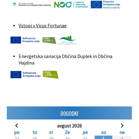
Vstopi v Vicus Fortunae
Energetska sanacija Občina Duplek in Občina
Hajdina
DOGODKI
avgust 2026
po
to
sr
če
pe
so
ne
27
28
29
30
31
1
2