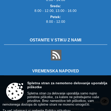
Sreda:
8.00 - 12.00, 13.00 - 16.00
Petek:
8.00 - 12.00
OSTANITE V STIKU Z NAMI
VREMENSKA NAPOVED
Spletna stran za nemoteno delovanje uporablja
piškotke
Spletna stran za delovanje uporablja samo nujno
Zasnova, izvedba in vzdrževanje: Sigmateh d.o.o.
potrebne piškotke, za katere ne potrebujemo vaše
privolitve. Brez namestitve teh piškotkov, vam
Splošni pogoji spletne strani
Center za varstvo osebnih podatkov
|
|
nemotenega dostopa do spletne strani ne moremo omogočiti.
Izjava o dostopnosti (ZDSMA)
Politika piškotkov
|
|
Za več informacij si preberite
Politika piškotkov
.