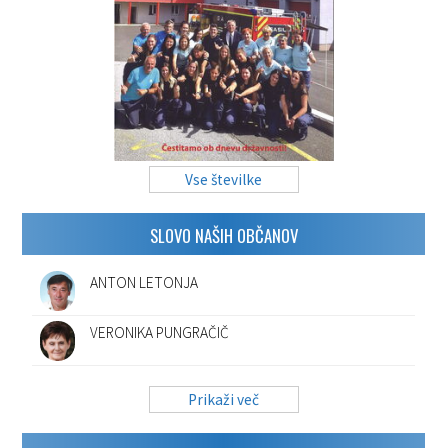
Vse številke
SLOVO NAŠIH OBČANOV
ANTON LETONJA
VERONIKA PUNGRAČIČ
Prikaži več