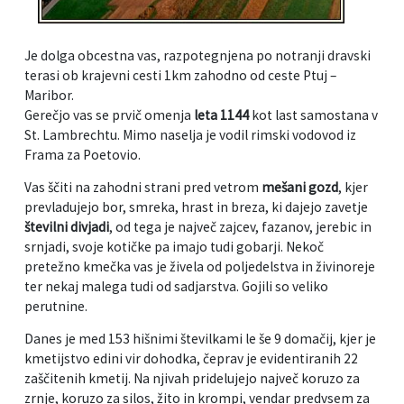
Informacije javnega značaja
Javni razpisi, natečaji, namere...
Je dolga obcestna vas, razpotegnjena po notranji dravski
Vizitka občine
Projekti in investicije
terasi ob krajevni cesti 1km zahodno od ceste Ptuj –
Maribor.
Gerečjo vas se prvič omenja
leta 1144
kot last samostana v
Občinski časopis Hajdinčan
St. Lambrechtu. Mimo naselja je vodil rimski vodovod iz
Frama za Poetovio.
Priznanja občine
Vas ščiti na zahodni strani pred vetrom
mešani gozd
, kjer
Lokalne volitve
prevladujejo bor, smreka, hrast in breza, ki dajejo zavetje
številni divjadi
, od tega je največ zajcev, fazanov, jerebic in
srnjadi, svoje kotičke pa imajo tudi gobarji. Nekoč
Napovedniki SIP TV
pretežno kmečka vas je živela od poljedelstva in živinoreje
ter nekaj malega tudi od sadjarstva. Gojili so veliko
perutnine.
Danes je med 153 hišnimi številkami le še 9 domačij, kjer je
kmetijstvo edini vir dohodka, čeprav je evidentiranih 22
zaščitenih kmetij. Na njivah pridelujejo največ koruzo za
zrnje, koruzo za silos, žito in krompi, vendar predvsem za