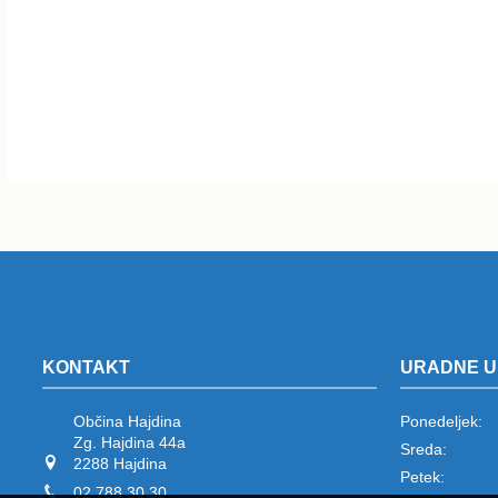
KONTAKT
URADNE U
Občina Hajdina
Ponedeljek:
Zg. Hajdina 44a
Sreda:
2288 Hajdina
Petek:
02 788 30 30