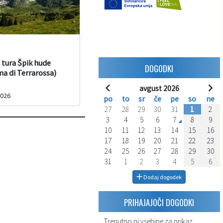
 tura Špik hude
DOGODKI
ma di Terrarossa)
avgust 2026
2026
po
to
sr
če
pe
so
ne
27
28
29
30
31
1
2
3
4
5
6
7
8
9
10
11
12
13
14
15
16
17
18
19
20
21
22
23
24
25
26
27
28
29
30
31
1
2
3
4
5
6
Dodaj dogodek
PRIHAJAJOČI DOGODKI
Trenutno ni vsebine za prikaz.