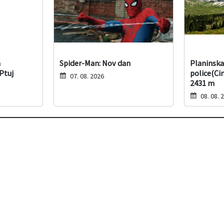
a
Spider-Man: Nov dan
Planinska
Ptuj
police(Ci
07. 08. 2026
2431 m
08. 08. 