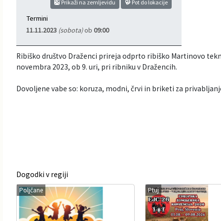
Prikaži na zemljevidu
Pot do lokacije
Informacije javnega značaja
Javni razpisi, natečaji, namere...
Termini
11.11.2023
(sobota)
ob
09:00
Vizitka občine
Projekti in investicije
Ribiško društvo Draženci prireja odprto ribiško Martinovo tekm
Občinski časopis Hajdinčan
novembra 2023, ob 9. uri, pri ribniku v Dražencih.
Priznanja občine
Dovoljene vabe so:
koruza,
modni,
črvi in
briketi za privabljanj
Lokalne volitve
Napovedniki SIP TV
Dogodki v regiji
Poljčane
Ptuj