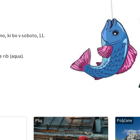
o, ki bo v soboto, 11.
e rib (aqua).
Ptuj
Poljčane