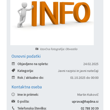
Informacije javnega značaja
Javni razpisi, natečaji, namere...
Vizitka občine
Projekti in investicije
Občinski časopis Hajdinčan
Priznanja občine
Vzorčna fotografija: Obvestilo
Osnovni podatki
Lokalne volitve
Objavljeno na spletu:
24.02.2025
Napovedniki SIP TV
Kategorija:
Javni razpisi in javni natečaji
Rok / aktualno do:
01.10.2025 do 00:00
Kontaktna oseba
Ime in priimek:
Martin Kukovič
E-pošta:
uprava@hajdina.si
Telefonska številka:
02 788 30 39